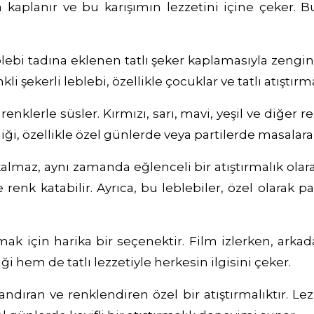
a kaplanır ve bu karışımın lezzetini içine çeker. B
leblebi tadına eklenen tatlı şeker kaplamasıyla zen
kli şekerli leblebi, özellikle çocuklar ve tatlı atıştı
renklerle süsler. Kırmızı, sarı, mavi, yeşil ve diğer 
iği, özellikle özel günlerde veya partilerde masalara
 kalmaz, aynı zamanda eğlenceli bir atıştırmalık ola
e renk katabilir. Ayrıca, bu leblebiler, özel olarak
ılmak için harika bir seçenektir. Film izlerken, arka
iği hem de tatlı lezzetiyle herkesin ilgisini çeker.
andıran ve renklendiren özel bir atıştırmalıktır. Lez