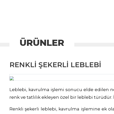
ÜRÜNLER
RENKLI ŞEKERLI LEBLEBI
Leblebi, kavrulma işlemi sonucu elde edilen nefis
renk ve tatlılık ekleyen özel bir leblebi türüdür. 
Renkli şekerli leblebi, kavrulma işlemine ek ola