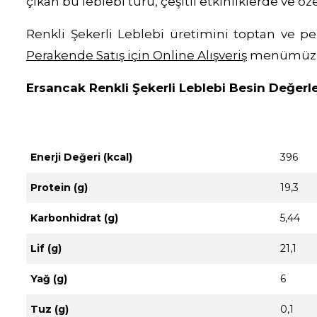
çıkan bu leblebi türü, çeşitli etkinliklerde ve öz
Renkli Şekerli Leblebi üretimini toptan ve p
Perakende Satış için Online Alışveriş
menümüzü z
Ersancak Renkli Şekerli Leblebi Besin Değerl
Enerji Değeri (kcal)
396
Protein (g)
19,3
Karbonhidrat (g)
5,44
Lif (g)
21,1
Yağ (g)
6
Tuz (g)
0,1