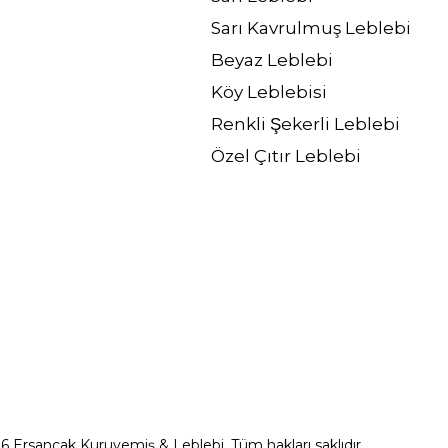
Sarı Kavrulmuş Leblebi
Beyaz Leblebi
Köy Leblebisi
Renkli Şekerli Leblebi
Özel Çıtır Leblebi
6 Ersancak Kuruyemiş & Leblebi.
Tüm hakları saklıdır.