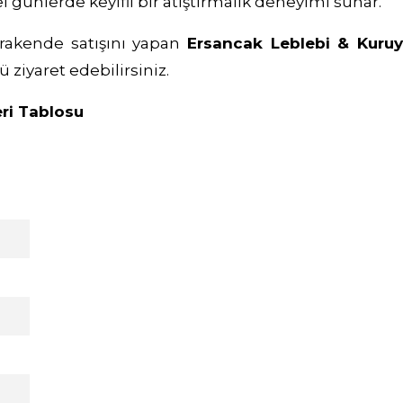
el günlerde keyifli bir atıştırmalık deneyimi sunar.
erakende satışını yapan
Ersancak Leblebi & Kuru
iyaret edebilirsiniz.
eri Tablosu